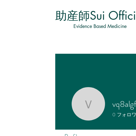
​助産師Sui Offici
Evidence Based Medicine
vq8alg
vq8algfrh
0
フォロ