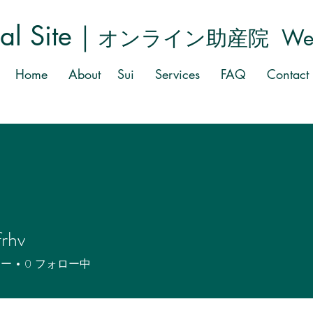
al Site｜
オ
ンライン助産院 Well
Home
About Sui
Services
FAQ
Contact
frhv
v
ワー
0
フォロー中